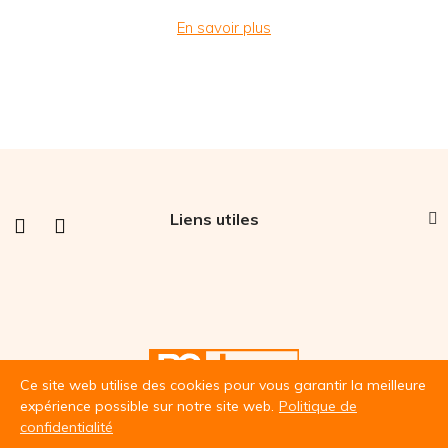
En savoir plus
Liens utiles
Ce site web utilise des cookies pour vous garantir la meilleure
expérience possible sur notre site web.
Politique de
confidentialité
© BC Line 2022 | Fabriqué par
French Flair Studio