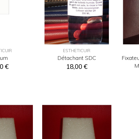
ICUIR
ESTHETICUIR
ium
Détachant SDC
Fixate
M
0 €
18,00 €