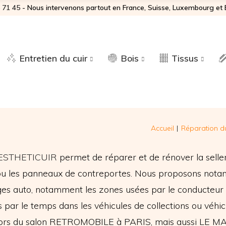
 71 45‬
- Nous intervenons partout en France, Suisse, Luxembourg et 
Entretien du cuir
Bois
Tissus
Accueil
Réparation du
ESTHETICUIR
permet de réparer et de rénover la selle
 ou les panneaux de contreportes. Nous proposons not
ges auto, notamment les zones usées par le conducteur su
 par le temps dans les véhicules de collections ou véhi
s lors du salon RETROMOBILE à PARIS, mais aussi L