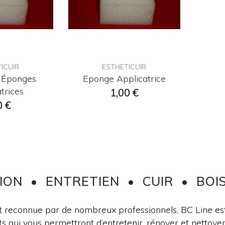
ICUIR
ESTHETICUIR
 Éponges
Eponge Applicatrice
trices
1,00 €
0 €
ION • ENTRETIEN • CUIR • BOIS
t reconnue par de nombreux professionnels, BC Line est
s qui vous permettront d’entretenir, rénover et nettoyer l