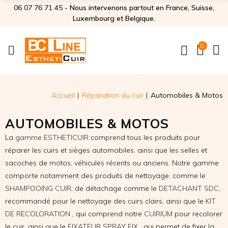
06 07 76 71 45‬
- Nous intervenons partout en France, Suisse,
Luxembourg et Belgique.
0
Accueil
Réparation du cuir
Automobiles & Motos
AUTOMOBILES & MOTOS
La
gamme ESTHETICUIR
comprend tous les produits pour
réparer les cuirs et sièges automobiles, ainsi que les selles et
sacoches de motos, véhicules récents ou anciens. Notre gamme
comporte notamment des produits de nettoyage, comme le
SHAMPOOING CUIR
, de détachage comme le
DETACHANT SDC
,
recommandé pour le nettoyage des cuirs clairs, ainsi que le
KIT
DE RECOLORATION
, qui comprend notre
CUIRIUM
pour recolorer
le cuir, ainsi que le
FIXATEUR SPRAY FIX
, qui permet de fixer la