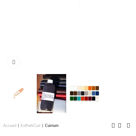
Cliquez pour agrandir
Accueil
EsthetiCuir
Cuirium